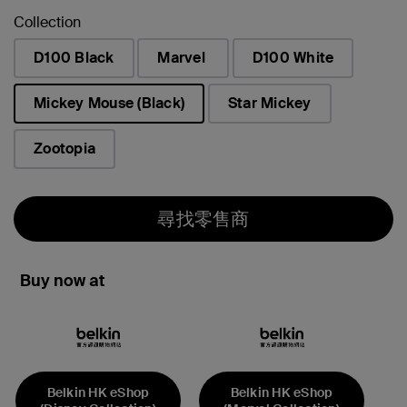
Collection
D100 Black
Marvel
D100 White
Mickey Mouse (Black)
Star Mickey
已選取
Zootopia
尋找零售商
Buy now at
Belkin HK eShop
Belkin HK eShop