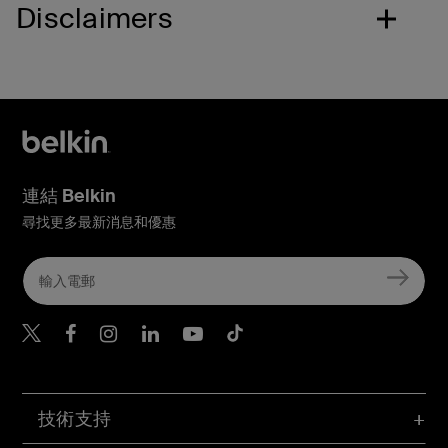
Disclaimers
連結 Belkin
尋找更多最新消息和優惠
Belkin Twitter
Belkin Hong Kong Faceboo
Belkin Instagram
Belkin Hong Kong Lin
Belkin Youtube
Belkin TikTok
技術支持