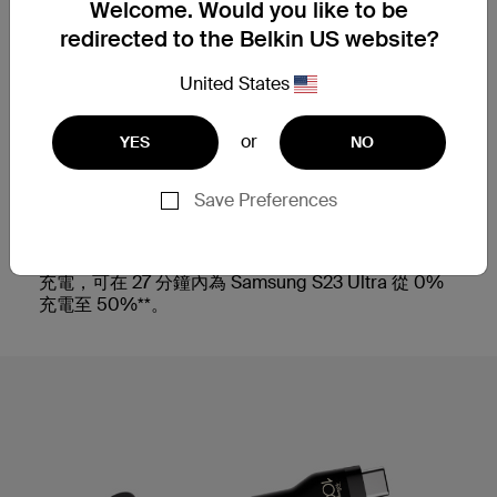
Welcome. Would you like to be
經久耐用的保證
redirected to the Belkin US website?
高度耐用的連接線經過測試，可承受 30,000 多次彎
United States
曲*，*這些 USB-C 連接線使用壽命長，可與任何標準
USB-C 端口配合使用。 它們還通過了 USB-IF 認證，
可在您的所有設備上實現安全、無縫的性能。
or
YES
NO
Save Preferences
插入能支援快速充電
這款 USB-C 轉 USB-C 數據線支持 USB-C PD 快速
充電，可在 27 分鐘內為 Samsung S23 Ultra 從 0%
充電至 50%**。