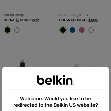
BoostCharge
BoostCharge Flex
USB-A 至 USB-C 線纜
USB-A 轉 USB-C 連接線
Price:
Price:
Welcome. Would you like to be
redirected to the Belkin US website?