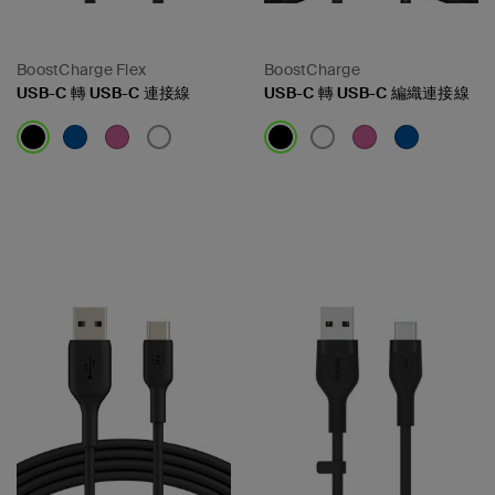
BoostCharge Flex
BoostCharge
USB-C 轉 USB-C 連接線
USB-C 轉 USB-C 編織連接線
Price:
Price: