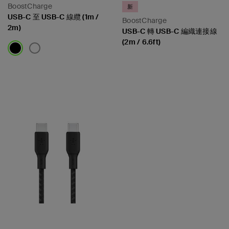
BoostCharge
新
USB-C 至 USB-C 線纜 (1m /
BoostCharge
2m)
USB-C 轉 USB-C 編織連接線
(2m / 6.6ft)
Price:
Price: