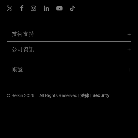
Belkin Twitter
Belkin Hong Kong Faceboo
Belkin Instagram
Belkin Hong Kong Lin
Belkin Youtube
Belkin TikTok
技術支持
公司資訊
帳號
© Belkin 2026 | All Rights Reserved |
法律
|
Security