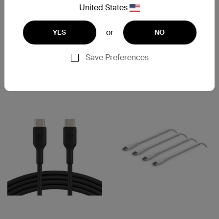
United States
BoostCharge
BoostCharge Pro Flex
通用線纜
USB-A 至 USB-C® 連接線
or
YES
NO
Save Preferences
Price:
Price: