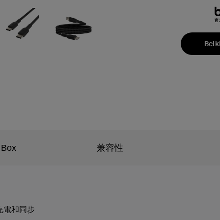
Belk
 Box
兼容性
備充電和同步