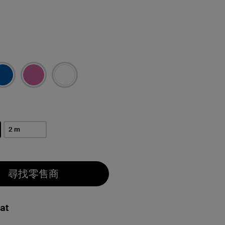
2 m
尋找零售商
at