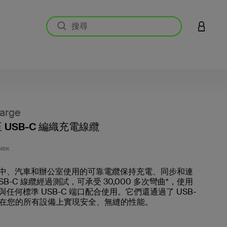
登入您的
arge
 至 USB-C 編織充電線纜
5 客戶
MBK
中、汽車和辦公室使用的可靠電纜保持充電、同步和連
SB-C 線纜經過測試，可承受 30,000 多次彎曲*，使用
任何標準 USB-C 端口配合使用。它們還通過了 USB-
，可在您的所有設備上實現安全、無縫的性能。