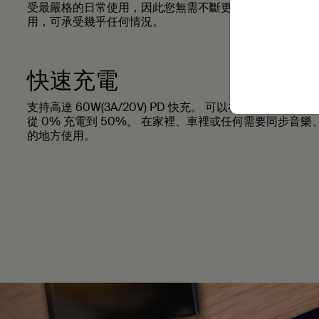
受最嚴格的日常使用，因此您無需不斷更換它們。 其外部
用，可承受幾乎任何情況。
快速充電
支持高達 60W(3A/20V) PD 快充。 可以在 27 分鐘內將Samsun
從 0% 充電到 50%。 在家裡、車裡或任何需要同步音
的地方使用。