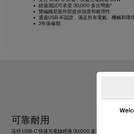
經過測試可承受 30,000 多次彎曲*
雙編織尼龍外部提供強度和耐用性
通過USB-IF認證，滿足所有電氣、機械和
2年保修期
Welco
可靠耐用
這些 USB-C 快速充電線經過 30,000 多次彎曲測試*