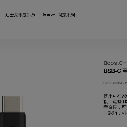
迪士尼限定系列
Marvel 限定系列
BoostCh
USB-C
SKU:
CAB004bt1
使用可在家
接。這些 U
壽命長，可與
IF 認證