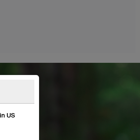
kin US