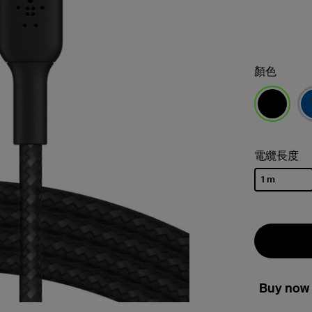
顏色
已選取
電纜長度
1 m
已選取
Buy now 