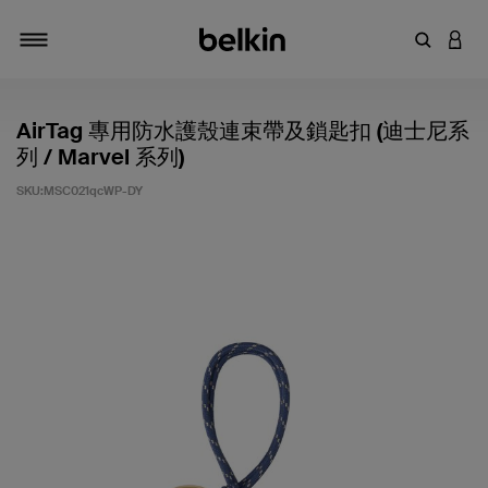
輸入關鍵
登入
切換瀏覽方式
AirTag 專用防水護殼連束帶及鎖匙扣 (迪士尼系
列 / Marvel 系列)
SKU:
MSC021qcWP-DY
4.6 客戶評分（滿分為 5 分）