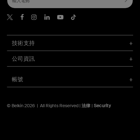
Belkin Twitter
Belkin Hong Kong Faceboo
Belkin Instagram
Belkin Hong Kong Lin
Belkin Youtube
Belkin TikTok
技術支持
公司資訊
帳號
© Belkin 2026 | All Rights Reserved |
法律
|
Security