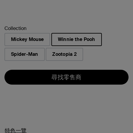
Collection
Mickey Mouse
Winnie the Pooh
已選取
Spider-Man
Zootopia 2
尋找零售商
特色一覽