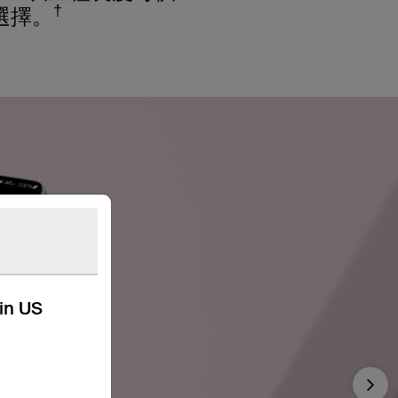
†
選擇。
kin US
Nex