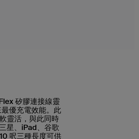
lex 矽膠連接線靈
來最優充電效能。此
感柔軟靈活，與此同時
為三星、iPad、谷歌
/ 10 呎三種長度可供