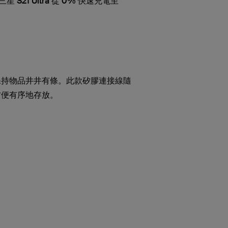
 S21 Ultra 從 0% 快速充電至
保持物品井井有條。此款矽膠連接線隨
方便有序地存放。