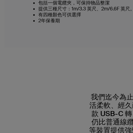
包括一個電纜夾，可保持物品整潔
提供三種尺寸：1m/3.3 英尺、2m/6.6F 英尺。
有四種顏色可供選擇
2年保養期
我們迄今為止最
活柔軟、經久
款 USB-C
仍比普通線纜耐
等裝置提供強勁充