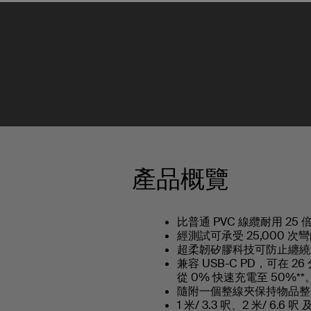
產品概覽
比普通 PVC 線纜耐用 25 倍
經測試可承受 25,000 次
超柔韌矽膠科技可防止纏繞
兼容 USB-C PD，可在 26 
從 0% 快速充電至 50%**
隨附一個整線夾保持物品
1 米/ 3.3 呎、2 米/ 6.6 