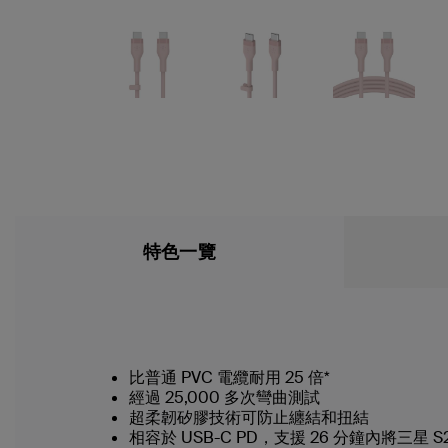
特色一覽
比普通 PVC 電纜耐用 25 倍*
經過 25,000 多次彎曲測試
超柔韌矽膠技術可防止纏結和扭結
相容於 USB-C PD，支援 26 分鐘內將三星 S23