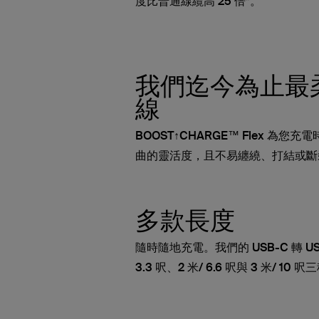
度比普通線纜高 25 倍*。
我們迄今為止最
線
BOOST↑CHARGE™ Flex 為
曲的靈活度，且不易纏繞、打結或斷
多款長度
隨時隨地充電。我們的 USB-C 轉 US
3.3 呎、2 米/ 6.6 呎與 3 米/ 1