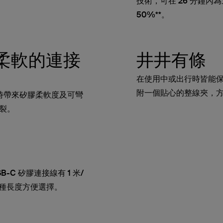
技術，可在 26 分鐘內為三星
50%**。
柔軟的連接
井井有條
在使用中或出行時皆能
附一個貼心的整線夾，
您充電時帶來矽膠柔軟度及可彎
裂。
B-C 矽膠連接線有 1 米/
0 呎三種長度方便選擇。