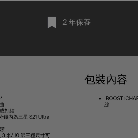
2 年保養
包裝內容
*
BOOST↑CHAR
彎曲
線
或打結
分鐘內為三星 S21 Ultra
。
整潔
呎 及 3 米/ 10 呎三種尺寸可