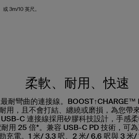
 或 3m/10 英尺。
柔軟、耐用、快速
耐彎曲的連接線。BOOST↑CHARGE™ F
耐用，且不會打結、纏繞或磨損，為您帶
 轉 USB-C 連接線採用矽膠科技設計，手
用 25 倍*。兼容 USB-C PD 技術，可
電。1 米/ 3.3 呎、2 米/ 6.6 呎與 3 米