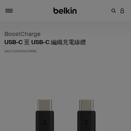
輸入關鍵
登入
切換瀏覽方式
BoostCharge
USB-C 至 USB-C 編織充電線纜
SKU:
CAB004bt2MBK
3.9 客戶評分（滿分為 5 分）