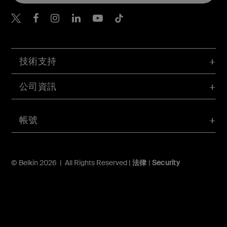
Belkin Twitter
Belkin Hong Kong Faceboo
Belkin Instagram
Belkin Hong Kong Lin
Belkin Youtube
Belkin TikTok
技術支持
公司資訊
帳號
© Belkin 2026 | All Rights Reserved |
法律
|
Security