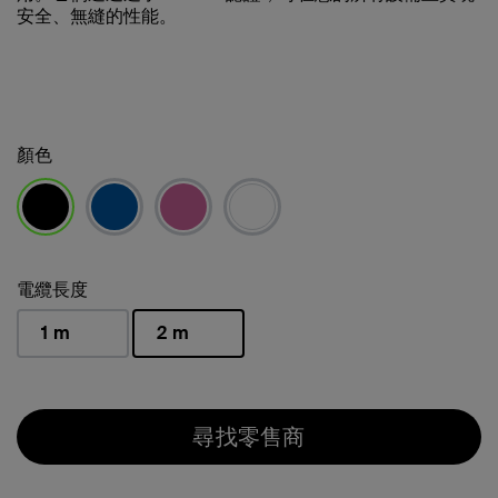
安全、無縫的性能。
顏色
已選取
電纜長度
1 m
2 m
已選取
尋找零售商