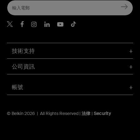
Belkin Twitter
Belkin Hong Kong Faceboo
Belkin Instagram
Belkin Hong Kong Lin
Belkin Youtube
Belkin TikTok
技術支持
公司資訊
帳號
© Belkin 2026 | All Rights Reserved |
法律
|
Security