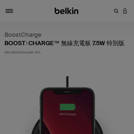
輸入關鍵
登入
切換瀏覽方式
BoostCharge
BOOST↑CHARGE™ 無線充電板 7.5W 特別版
SKU:
WIA003myBK-APL
5 客戶評分（滿分為 5 分）