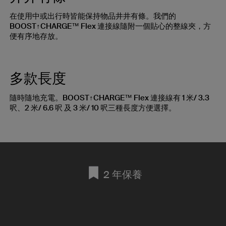
在使用中或出行時皆能保持物品井井有條。我們的
BOOST↑CHARGE™ Flex 連接線隨附一個貼心的整線夾，方
便有序地存放。
多款長度
隨時隨地充電。BOOST↑CHARGE™ Flex 連接線有 1 米/ 3.3
呎、2 米/ 6.6 呎 及 3 米/ 10 呎三種長度方便選擇。
2 年保養