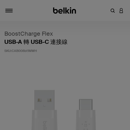
輸入關鍵
登入
切換瀏覽方式
BoostCharge Flex
USB-A 轉 USB-C 連接線
SKU:
CAB008bt1MWH
4 客戶評分（滿分為 5 分）