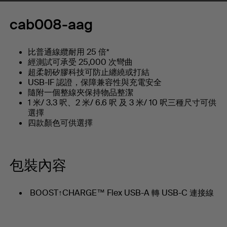
cab008-aag
比普通線纜耐用 25 倍*
經測試可承受 25,000 次彎曲
超柔韌矽膠科技可防止纏繞或打結
USB-IF 認證，保障兼容性與充電安全
隨附一個整線夾保持物品整潔
1 米/ 3.3 呎、2 米/ 6.6 呎 及 3 米/ 10 呎三種尺寸可供
選擇
四款顏色可供選擇
包裝內容
BOOST↑CHARGE™ Flex USB-A 轉 USB-C 連接線