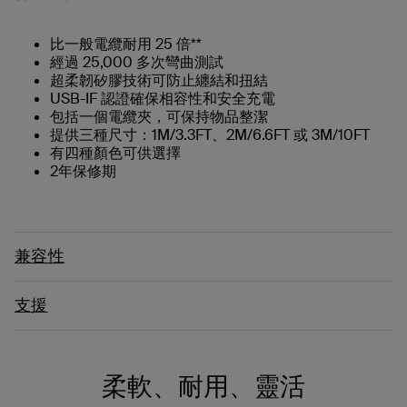
比一般電纜耐用 25 倍**
經過 25,000 多次彎曲測試
超柔韌矽膠技術可防止纏結和扭結
USB-IF 認證確保相容性和安全充電
包括一個電纜夾，可保持物品整潔
提供三種尺寸：1M/3.3FT、2M/6.6FT 或 3M/10FT
有四種顏色可供選擇
2年保修期
兼容性
支援
柔軟、耐用、靈活