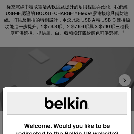
從充電線中獲取靈活柔軟度及提升的耐用程度與效能。我們經
USB-IF 認證的 BOOST↑CHARGE™ Flex 矽膠連接線具備防纏
繞、打結及磨損的特別設計，令您此款 USB-A 轉 USB-C 連接線
功能進一步提升。1 米/ 3.3 呎、2 米/ 6.6 呎與 3 米/ 10 呎三種長
†
度可供選擇。提供黑、白、藍和粉紅四款顏色可供選擇。
Nex
耐用程度提高 25 倍
Welcome. Would you like to be
redirected to the Belkin US website?