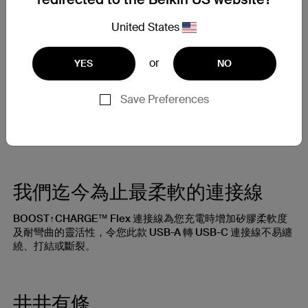
我們的矽膠連接線能夠比普通線纜承受更多，為您提供耐用程
度高 25 倍的充電解決方案*。
United States
or
YES
NO
USB-IF 認證
Save Preferences
此款 USB-A 轉 USB-C 連接線已通過 USB-IF 認證，為您的智
能手機、平板電腦及其他 USB-C 裝置提供安全及最優的充
電。
我們迄今為止最柔軟的連接線
BOOST↑CHARGE™ Flex 連接線為您充電時增加矽膠柔軟度
及耐彎曲的靈活性，令您此款 USB-A 轉 USB-C 連接線不易纏
繞、打結或斷裂。
井井有條