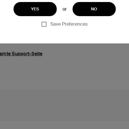
or
YES
NO
Support
Save Preferences
amte Support-Seite