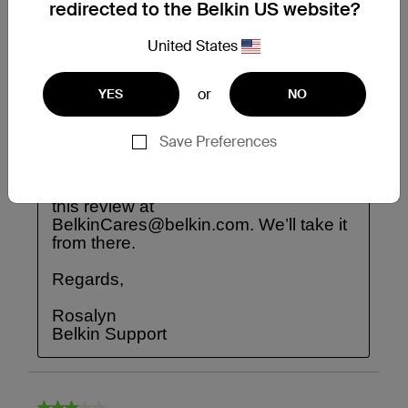
redirected to the Belkin US website?
United States
or
YES
NO
Save Preferences