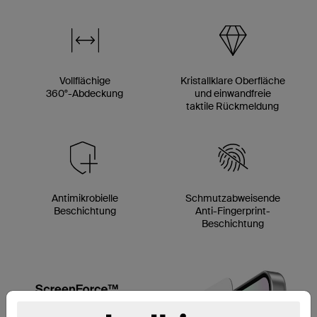
Vollflächige
Kristallklare Oberfläche
360°-Abdeckung
und einwandfreie
taktile Rückmeldung
Antimikrobielle
Schmutzabweisende
Beschichtung
Anti-Fingerprint-
Beschichtung