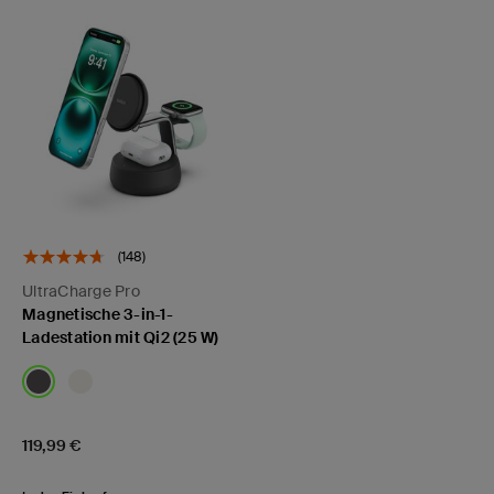
(148)
UltraCharge Pro
Magnetische 3-in-1-
Ladestation mit Qi2 (25 W)
Price:
119,99 €