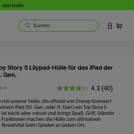
n.
Jetzt kaufen
.
AN IHREM 
Einkauf
oy Story 5 Lilypad-Hülle für das iPad der
1. Gen.
5 von 5 Kundenrezension
4.3
(40)
R-PX
40
Bewertungen
lesen.
mit unserer Hülle, die offiziell von Disney lizensiert
Link
einem iPad (10. Gen. oder 11. Gen.) ein Toy Story 5
auf
e ist leicht aber robust und bringt Spaß. Griff, Ständer
derselben
Seite.
 Funktionen machen die Hülle zum ultimativen
 Kreativität beim Spielen an jedem Ort.