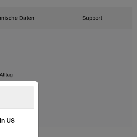
hnische Daten
Support
Alltag
kin US