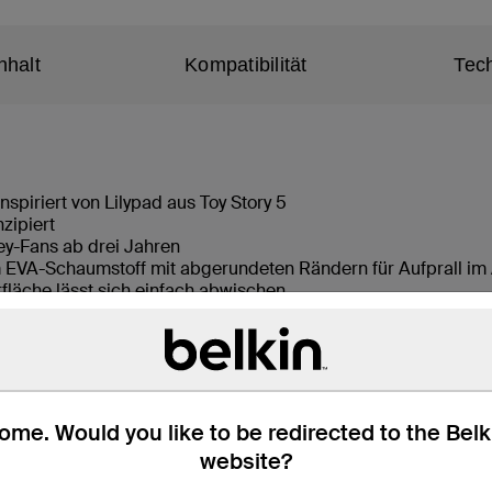
nhalt
Kompatibilität
Tec
 inspiriert von Lilypad aus Toy Story 5
onzipiert
ey-Fans ab drei Jahren
EVA-Schaumstoff mit abgerundeten Rändern für Aufprall im 
erfläche lässt sich einfach abwischen
und integriertem Griff zum bequemen Tragen
t, zum Zeichnen und Spielen
s-Taste, Kameraobjektiv und Ladeanschluss
me. Would you like to be redirected to the Bel
website?