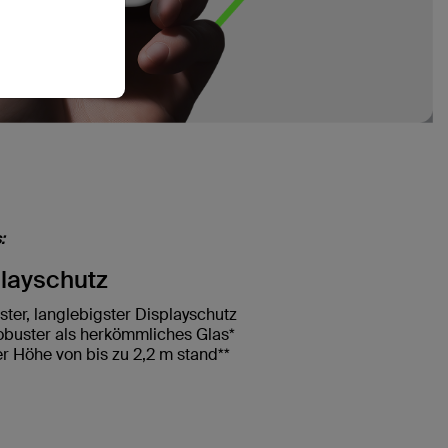
:
playschutz
ster, langlebigster Displayschutz
robuster als herkömmliches Glas*
er Höhe von bis zu 2,2 m stand**