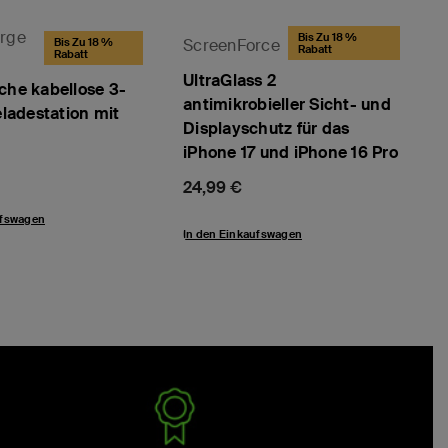
rge
Bis Zu 18 %
Bis Zu 18 %
ScreenForce
Rabatt
Rabatt
UltraGlass 2
che kabellose 3-
antimikrobieller Sicht- und
eladestation mit
Displayschutz für das
)
iPhone 17 und iPhone 16 Pro
Price:
24,99 €
ufswagen
In den Einkaufswagen