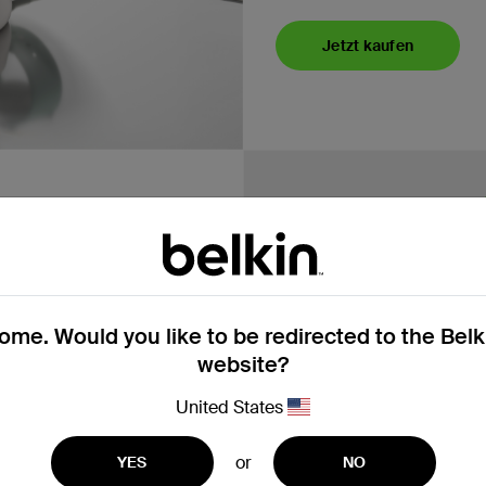
Jetzt kaufen
adestation
me. Would you like to be redirected to the Bel
 zu 25 W
website?
United States
or
YES
NO