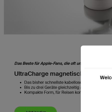
Das Beste für Apple-Fans, die oft unterwegs sind:
UltraCharge magnetische 3-in-1-L
Welco
Das bisher schnellste kabellose Laden – mit bis
Bis zu drei Geräte gleichzeitig aufladen
Kompakte Form, für Reisen konzipiert