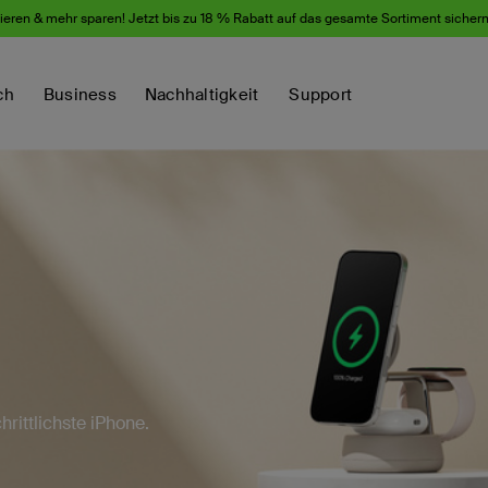
eren & mehr sparen! Jetzt bis zu 18 % Rabatt auf das gesamte Sortiment sicher
ch
Business
Nachhaltigkeit
Support
hrittlichste iPhone.