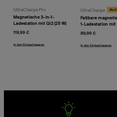
UltraCharge Pro
UltraCharge
Bis Z
Magnetische 3-in-1-
Faltbare magnetis
Ladestation mit Qi2 (25 W)
1-Ladestation mit
Price:
119,99 €
Price:
89,99 €
In den Einkaufswagen
In den Einkaufswagen