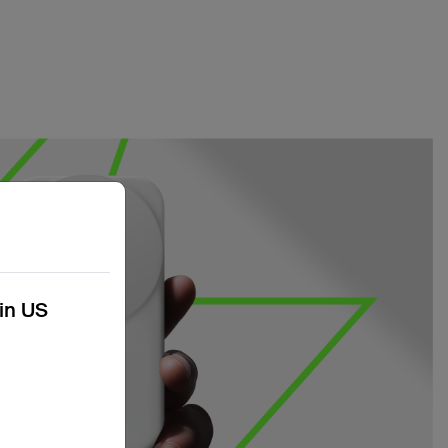
kin US