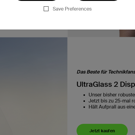
Save Preferences
Das Beste für Technikfans
UltraGlass 2 Dis
Unser bisher robuste
Jetzt bis zu 25-mal 
Hält Aufprall aus ein
Jetzt kaufen