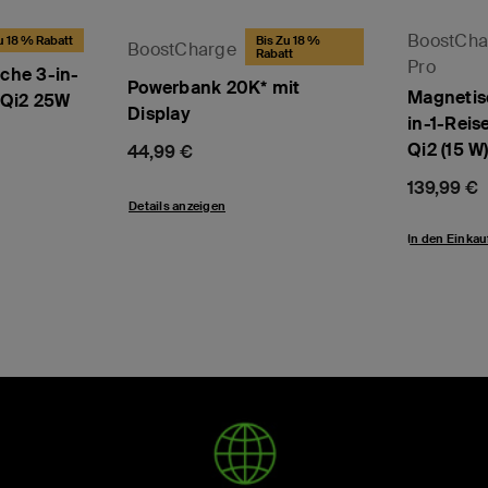
BoostCha
u 18 % Rabatt
Bis Zu 18 %
BoostCharge
Rabatt
Pro
che 3-in-
Powerbank 20K* mit
Magnetis
 Qi2 25W
Display
in-1-Reis
Qi2 (15 W
Price:
44,99 €
Price:
139,99 €
Details anzeigen
In den Einka