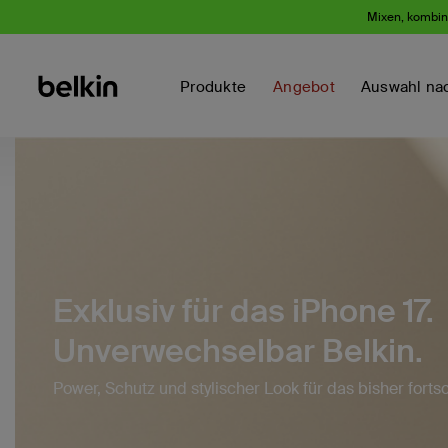
Mixen, kombini
Produkte
Angebot
Auswahl na
Exklusiv für das iPhone 17.
Unverwechselbar Belkin.
Power, Schutz und stylischer Look für das bisher fortsc