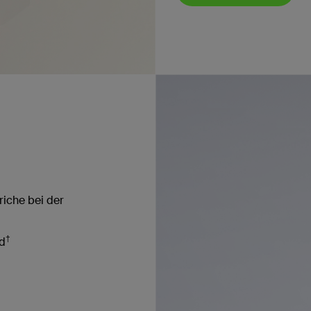
riche bei der
†
nd