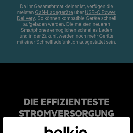
Da ihr Gesamtformat kleiner ist, verfügen die
GaN-Ladegeräte
USB-C Power
meisten
über
Delivery
. So können kompatible Geräte schnell
aufgeladen werden. Die meisten neueren
Smartphones ermöglichen schnelles Laden
und in der Zukunft werden noch mehr Geräte
mit einer Schnellladefunktion ausgestattet sein.
DIE EFFIZIENTESTE
STROMVERSORGUNG
Da sie leicht sind und weniger Platz