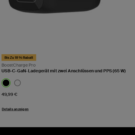
Bis Zu 18 % Rabatt
BoostCharge Pro
USB-C-GaN-Ladegerät mit zwei Anschlüssen und PPS (65 W)
Price:
49,99 €
Details anzeigen