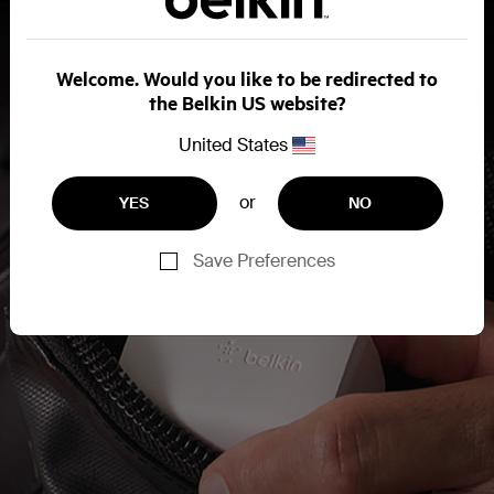
einnehmen, eignen sich GaN-Ladegeräte
perfekt für unterwegs. Die meisten Leute
brauchen nicht mehr als ein Ladegerät, wenn
damit alles aufgeladen werden kann: von
Welcome. Would you like to be redirected to
Smartphones über Tablets zu Laptops.
the Belkin US website?
United States
or
YES
NO
Save Preferences