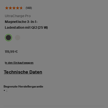
(148)
UltraCharge Pro
Magnetische 3-in-1-
Ladestation mit Qi2 (25 W)
Price:
119,99 €
In den Einkaufswagen
Technische Daten
Begrenzte Herstellergarantie
;