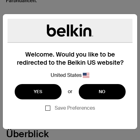
Farbnuancen.
Erstklassiger Sound
Ihr Audiosystem hat ein Upgrade verdient. Unsere HDMI-
2.1-Kabel verfügen über eARC-Technologie, welche die
Qualität des übertragenen Audiosignals erheblich
Welcome. Would you like to be
verbessert: ein Genuss für Ihre Ohren.
redirected to the Belkin US website?
United States
Extrastarkes Schirmgeflecht
or
YES
NO
Das Kabel ist mit einem verschleißfesten Geflechtmantel
ausgestattet. Diese höhere Stärke und Belastbarkeit
Save Preferences
verlängern die Lebensdauer Ihres Kabels.
Überblick