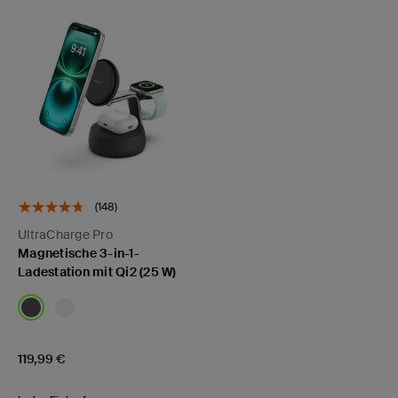
(148)
UltraCharge Pro
Magnetische 3-in-1-
Ladestation mit Qi2 (25 W)
Price:
119,99 €