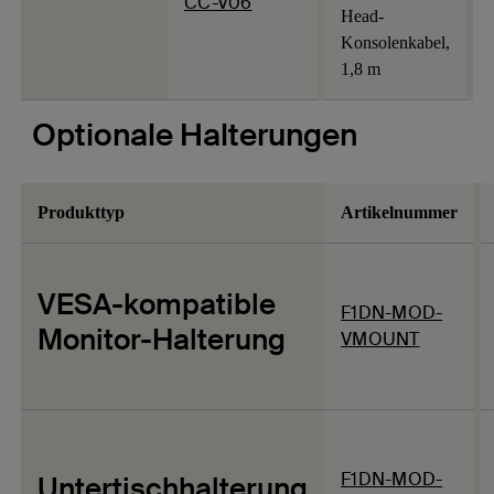
CC-V06
Head-
Konsolenkabel,
1,8 m
Optionale Halterungen
Produkttyp
Artikelnummer
VESA-kompatible
F1DN-MOD-
Monitor-Halterung
VMOUNT
F1DN-MOD-
Untertischhalterung