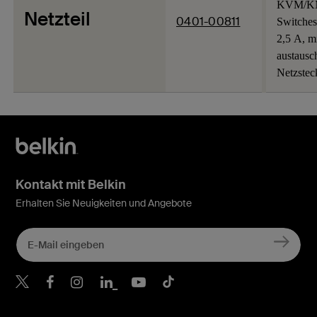
KVM/K
Netzteil
0401-00811
Switches
2,5 A, m
austaus
Netzstec
Kontakt mit Belkin
Erhalten Sie Neuigkeiten und Angebote
Belkin Twitter
Belkin Facebook
Belkin Instagram
Belkin LinkedIn
Belkin Youtube
Belkin TikTok