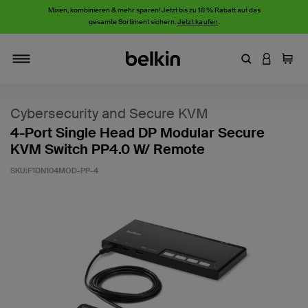
Mixen, kombinieren & mehr sparen! Jetzt bis zu 18 % Rabatt auf das
gesamte Sortiment sichern.
Jetzt kaufen
.
Stichwort oder
AN IHRE
Einka
Navigieren
Cybersecurity and Secure KVM
4-Port Single Head DP Modular Secure
KVM Switch PP4.0 W/ Remote
SKU:
F1DN104MOD-PP-4