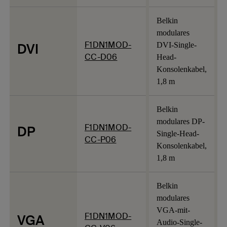
Belkin
modulares
F1DN1MOD-
DVI
DVI-Single-
CC-D06
Head-
Konsolenkabel,
1,8 m
Belkin
modulares DP-
F1DN1MOD-
DP
Single-Head-
CC-P06
Konsolenkabel,
1,8 m
Belkin
modulares
VGA-mit-
F1DN1MOD-
VGA
Audio-Single-