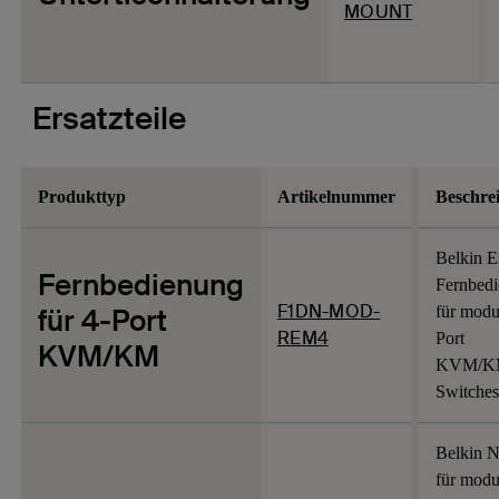
MOUNT
Ersatzteile
Produkttyp
Artikelnummer
Beschre
Belkin E
Fernbedienung
Fernbed
F1DN-MOD-
für 4-Port
für modu
REM4
Port
KVM/KM
KVM/K
Switches
Belkin Ne
für modu