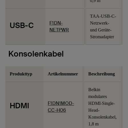
0,9 m
TAA-USB-C-
F1DN-
USB-C
Netzwerk-
NETPWR
und Geräte-
Stromadapter
Konsolenkabel
Produkttyp
Artikelnummer
Beschreibung
Belkin
modulares
F1DN1MOD-
HDMI
HDMI-Single-
CC-H06
Head-
Konsolenkabel,
1,8 m