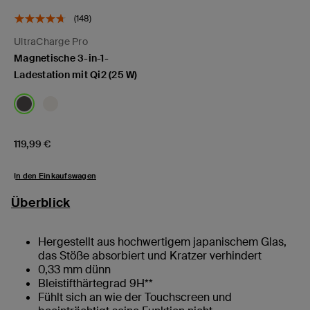
(148)
UltraCharge Pro
Magnetische 3-in-1-
Ladestation mit Qi2 (25 W)
Price:
119,99 €
In den Einkaufswagen
Überblick
Hergestellt aus hochwertigem japanischem Glas,
das Stöße absorbiert und Kratzer verhindert
0,33 mm dünn
Bleistifthärtegrad 9H**
Fühlt sich an wie der Touchscreen und