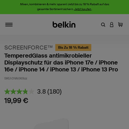
Mixen, kombinieren & mehr sparen! Jetzt bis zu 18 % Rabatt auf das
gesamte Sortiment sichern.
Jetzt kaufen
.
Stichwort oder
AN IHRE
Einka
Navigieren
SCREENFORCE™
Bis Zu 18 % Rabatt
TemperedGlass antimikrobieller
Displayschutz für das iPhone 17e / iPhone
16e / iPhone 14 / iPhone 13 / iPhone 13 Pro
SKU:
OVA069zz
3,4 von 5 Kundenrezension
3.8
(180)
180
Bewertungen
19,99 €
lesen.
Link
auf
derselben
Seite.