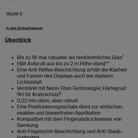
Price:
119,99 €
In den Einkaufswagen
Überblick
†
Bis zu 18-mal robuster als herkömmliches Glas
Hält Aufprall aus bis zu 2 m Höhe stand**
Eine Anti-Reflex-Beschichtung erhält die Klarheit
und Farben des Displays auch bei starkem
Lichteinfall
Verstärkt mit Nano-Titan-Technologie; Härtegrad
§
9H für Kratzschutz
0,22 mm dünn, aber robust
Eine Positionierungsschale dient zur einfachen,
exakten und blasenfreien Applikation
Kompatibel mit dem Fingerabdrucksensor von
Samsung
Anti-Fingerprint-Beschichtung und Anti-Staub-
Haftmittel