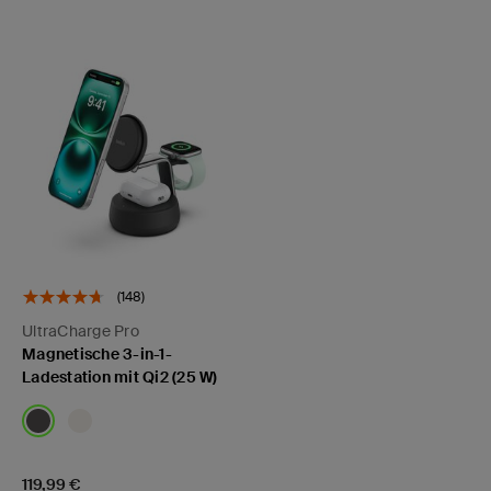
(148)
UltraCharge Pro
Magnetische 3-in-1-
Ladestation mit Qi2 (25 W)
Price:
119,99 €