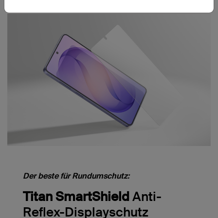
Der beste für Rundumschutz:
Titan SmartShield
Anti-
Reflex-Displayschutz