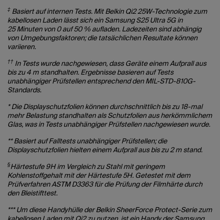
‡
Basiert auf internen Tests. Mit Belkin Qi2 25W-Technologie zum
kabellosen Laden lässt sich ein Samsung S25 Ultra 5G in
25 Minuten von 0 auf 50 % aufladen. Ladezeiten sind abhängig
von Umgebungsfaktoren; die tatsächlichen Resultate können
variieren.
††
In Tests wurde nachgewiesen, dass Geräte einem Aufprall aus
bis zu 4 m standhalten. Ergebnisse basieren auf Tests
unabhängiger Prüfstellen entsprechend den MIL-STD-810G-
Standards.
* Die Displayschutzfolien können durchschnittlich bis zu 18-mal
mehr Belastung standhalten als Schutzfolien aus herkömmlichem
Glas, was in Tests unabhängiger Prüfstellen nachgewiesen wurde.
** Basiert auf Falltests unabhängiger Prüfstellen; die
Displayschutzfolien hielten einem Aufprall aus bis zu 2 m stand.
§
Härtestufe 9H im Vergleich zu Stahl mit geringem
Kohlenstoffgehalt mit der Härtestufe 5H. Getestet mit dem
Prüfverfahren ASTM D3363 für die Prüfung der Filmhärte durch
den Bleistifttest.
*** Um diese Handyhülle der Belkin SheerForce Protect-Serie zum
kabellosen Laden mit Qi2 zu nutzen, ist ein Handy der Samsung