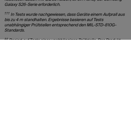
Galaxy S26-Serie erforderlich.
†††
In Tests wurde nachgewiesen, dass Geräte einem Aufprall aus
bis zu 4 m standhalten. Ergebnisse basieren auf Tests
unabhängiger Prüfstellen entsprechend den MIL-STD-810G-
Standards.
‡‡
Basiert auf Tests einer unabhängigen Prüfstelle. Das Produkt
zeigte bei einer simulierten normalen Verwendung von 2 Jahren
keine Anzeichen von Vergilbung. Die tatsächlichen Ergebnisse
sind abhängig von Umgebungseinflüssen.
‡‡‡
Bei Ansicht von der Seite.
Kontakt mit Belkin
Erhalten Sie Neuigkeiten und Angebote