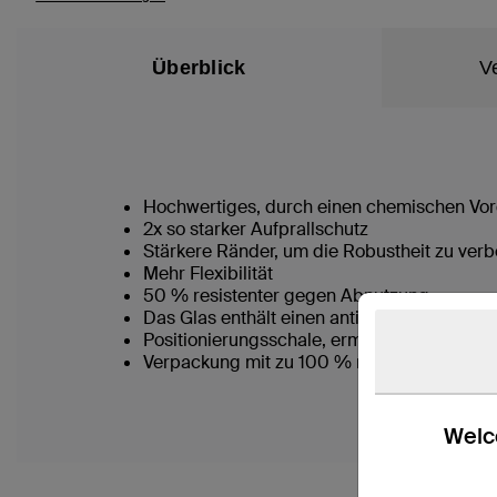
Überblick
V
Hochwertiges, durch einen chemischen Vorg
2x so starker Aufprallschutz
Stärkere Ränder, um die Robustheit zu ver
Mehr Flexibilität
50 % resistenter gegen Abnutzung
Das Glas enthält einen antimikrobiellen Wi
Positionierungsschale, ermöglicht eine einf
Verpackung mit zu 100 % recycelten Plast
Welco