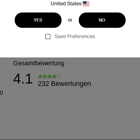
United States
or
YES
NO
Save Preferences