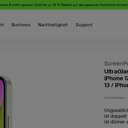
eren & mehr sparen! Jetzt bis zu 18 % Rabatt auf das gesamte Sortiment sicher
ch
Business
Nachhaltigkeit
Support
ScreenF
UltraGla
iPhone 1
13 / iPho
SKU:
OVA078zz
Unglaublich
ist doppelt
ist dünner