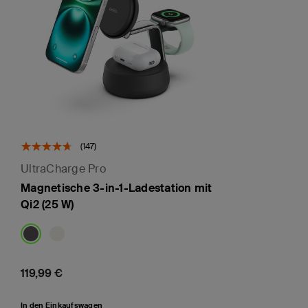
(147)
UltraCharge Pro
Magnetische 3-in-1-Ladestation mit
Qi2 (25 W)
Price:
119,99 €
In den Einkaufswagen