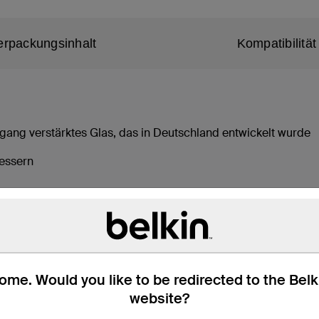
erpackungsinhalt
Kompatibilität
ang verstärktes Glas, das in Deutschland entwickelt wurde
bessern
rkstoff, der den Displayschutz vor mikrobiellem Wachstum schü
ache, exakte und blasenfreie Applikation
ikkomponenten**
me. Would you like to be redirected to the Bel
website?