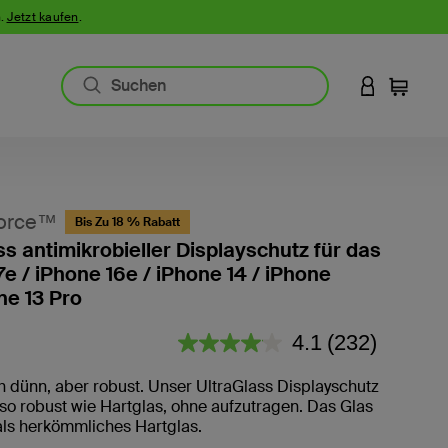
n.
Jetzt kaufen
.
AN IHREM 
Einkauf
orce™
Bis Zu 18 % Rabatt
ss antimikrobieller Displayschutz für das
7e / iPhone 16e / iPhone 14 / iPhone
ne 13 Pro
3,4 von 5 Kundenrezension
4.1
(232)
232
Bewertungen
lesen.
 dünn, aber robust. Unser UltraGlass Displayschutz
Link
 so robust wie Hartglas, ohne aufzutragen. Das Glas
auf
 als herkömmliches Hartglas.
derselben
Seite.