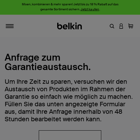
Mixen, kombinieren & mehr sparen! Jetzt bis zu 18 % Rabatt auf das
gesamte Sortiment sichern.
Jetzt kaufen
.
Stichwort oder
AN IHRE
Einka
Navigieren
Anfrage zum
Garantieaustausch.
Um Ihre Zeit zu sparen, versuchen wir den
Austausch von Produkten im Rahmen der
Garantie so einfach wie möglich zu machen.
Füllen Sie das unten angezeigte Formular
aus, damit Ihre Anfrage innerhalb von 48
Stunden bearbeitet werden kann.