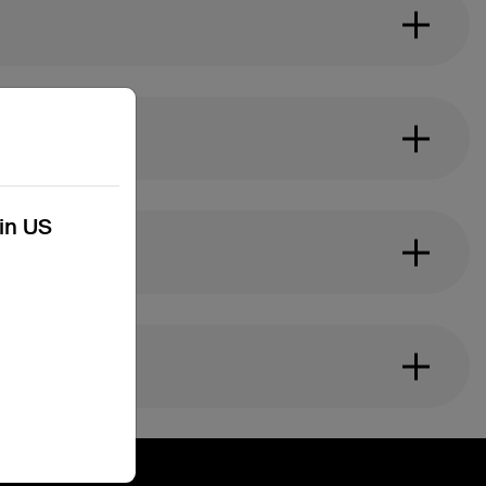
kin US