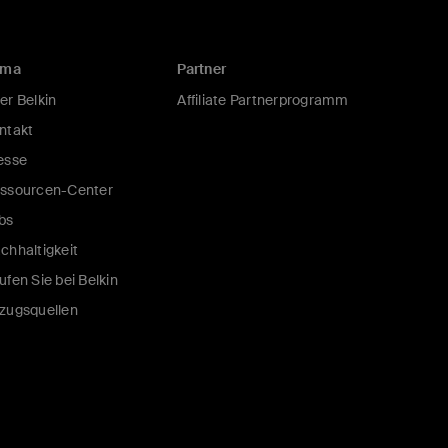
rma
Partner
er Belkin
Affiliate Partnerprogramm
ntakt
esse
ssourcen-Center
bs
chhaltigkeit
ufen Sie bei Belkin
zugsquellen