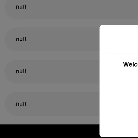
null
null
Welco
null
null