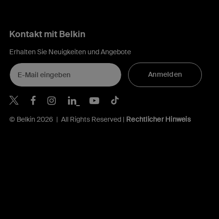
Kontakt mit Belkin
Erhalten Sie Neuigkeiten und Angebote
Anmelden
Belkin Twitter
Belkin Facebook
Belkin Instagram
Belkin LinkedIn
Belkin Youtube
Belkin TikTok
© Belkin 2026 | All Rights Reserved |
Rechtlicher Hinweis