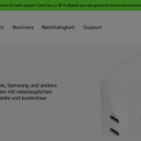
eren & mehr sparen! Jetzt bis zu 18 % Rabatt auf das gesamte Sortiment sicher
ch
Business
Nachhaltigkeit
Support
ple, Samsung und andere
en mit reisetauglichen
rantie und kostenlose