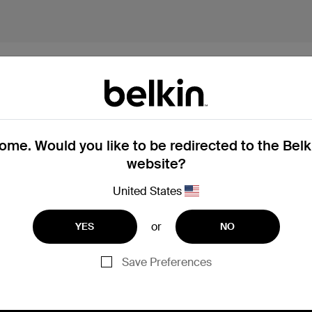
me. Would you like to be redirected to the Bel
website?
United States
or
YES
NO
Save Preferences