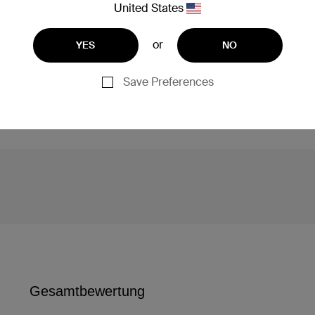
United States
om iPad aufgeladen
or
YES
NO
m Gebrauch vollständig auf, um die besten Ergebnisse zu erzi
Save Preferences