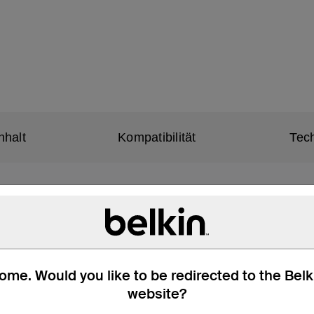
nhalt
Kompatibilität
Tec
Sicht
 Scrollen und Navigieren mit vertrauten Funktionen
ffnen bzw. Schließen aktiviert
 fungiert
me. Would you like to be redirected to the Bel
le Pencil (Apple Pencil nicht enthalten)
website?