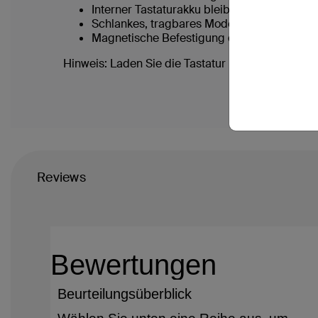
Interner Tastaturakku bleibt unabhängig v
Schlankes, tragbares Modell
Magnetische Befestigung des Geräts
Hinweis: Laden Sie die Tastatur mit Hülle vor de
Reviews