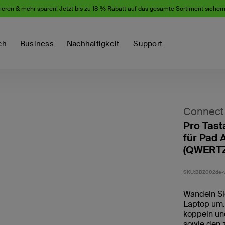
eren & mehr sparen! Jetzt bis zu 18 % Rabatt auf das gesamte Sortiment sicher
ch
Business
Nachhaltigkeit
Support
Connect
Pro Tast
für Pad A
(QWERTZ
SKU:
BBZ002de-v
Wandeln Sie
Laptop um. 
koppeln und
sowie den z