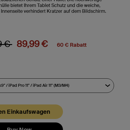
ülle bietet Ihrem Tablet Schutz und die weiche,
 Innenseite verhindert Kratzer auf dem Bildschirm.
reduziert von
auf
9 €
89,99 €
60 € Rabatt
den Einkaufswagen
Buy Now