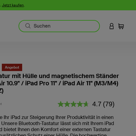
n.
Jetzt kaufen
.
AN IHREM 
Einkauf
Angebot
atur mit Hülle und magnetischem Ständer
ir 10.9" / iPad Pro 11" / iPad Air 11" (M3/M4)
)
4,2 von 5 Kundenrezension
4.7
(79)
1
79
Bewertungen
lesen.
 Ihr iPad zur Steigerung Ihrer Produktivität in einen
Link
Unsere Bluetooth-Tastatur lässt sich mit Ihrem iPad
auf
 bietet Ihnen den Komfort einer externen Tastatur
derselben
Seite.
usätzlichen Schutz einer Hülle. Die hochwertige