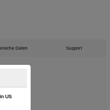
hnische Daten
Support
kin US