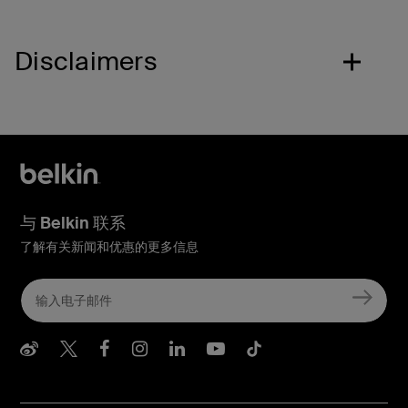
Disclaimers
与 Belkin 联系
了解有关新闻和优惠的更多信息
Belkin Weibo
Belkin Twitter
Belkin Facebook
Belkin Instagram
Belkin LInkedIn
Belkin Youtube
Belkin TikTo