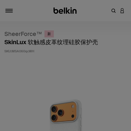
输入关键
登录
切换导航
SheerForce™
新
SkinLux 软触感皮革纹理硅胶保护壳
SKU:
MSA060qcWH
客户评价 5 分（满分 5 分）