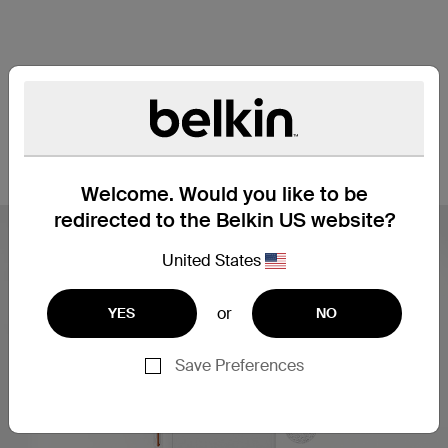
*图片仅作示意。不同手机型号的磁铁布局不
同。
Welcome. Would you like to be
redirected to the Belkin US website?
United States
or
YES
NO
Save Preferences