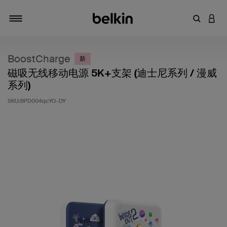
输入关键
登录
切换导航
BoostCharge
新
磁吸无线移动电源 5K+支架 (迪士尼系列 / 漫威
系列)
SKU:
BPD004qcYO-DY
客户评价 5 分（满分 5 分）