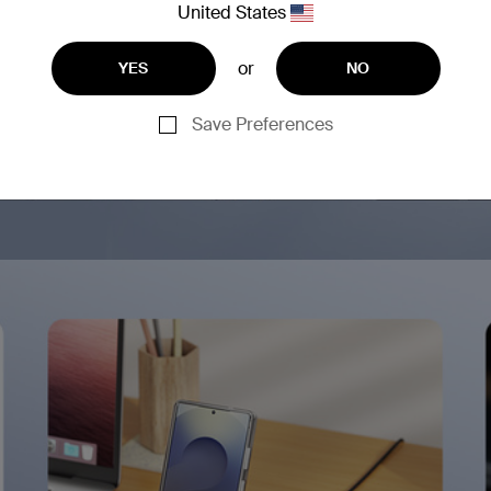
United States
or
YES
NO
Save Preferences