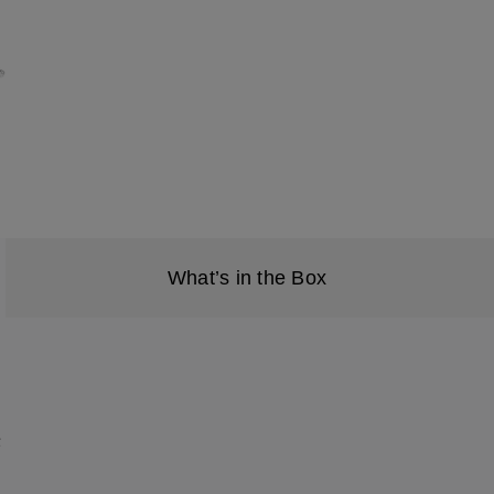
What’s in the Box
头