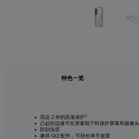
特色一览
†
高达 2 米的跌落保护
凸起的边缘可在屏幕朝下时保护屏幕和摄像
防刮涂层
兼容 Qi2 配件，可轻松单手放置