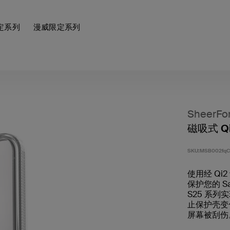
定系列
漫威限定系列
SheerFo
磁吸式 Qi
SKU:
MSB002fqC
使用经 Qi
保护您的 Sam
S25 系列
止保护壳变
屏幕被刮伤