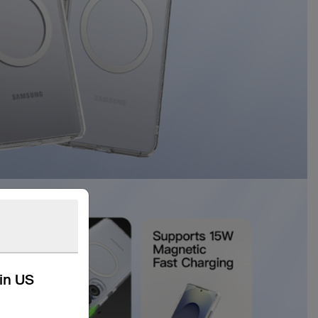
kin US