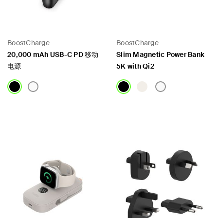
BoostCharge
BoostCharge
20,000 mAh USB-C PD 移动
Slim Magnetic Power Bank
电源
5K with Qi2
Price:
Price: