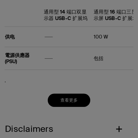
通用型 14 端口双显
通用型 16 端口三显
示器 USB-C 扩展坞
示屏 USB-C 扩展坞
无
无
供电
100 W
電源供應器
无
无
包括
(PSU)
Warranty and
无
无
无
无
无
1
音频输入/输出
正面：
140 毫米 x 105 毫米
集成/配套的线
无
分辨率
科技
数据传输速度
Weight
无
4K
DisplayLink
10 Gbps
.
3 年质保
1 米
无
Support
外接显示器
缆长度
2
DisplayPort
2 个 USB-A 3.0 端
x 40.1 毫米
无
无
无
无
无
无
输入
无
3+
网口
1 个 USB-A 3.0 端口
重量：517 克
Dimensions
无
无
HDMI
1 个 USB-C 3.2
随附 USB-C 缆线长
无
查看更多
输入
(LxWxH)
MicroSD
3.5 毫米立体声耳机
度：1 米
SD
插孔
电源供应器缆线长
USB-A
3.5 毫米麦克风插孔
度：1 米
USB-C
无
背面：
Disclaimers
无
Ports
无
2 个 DisplayPort