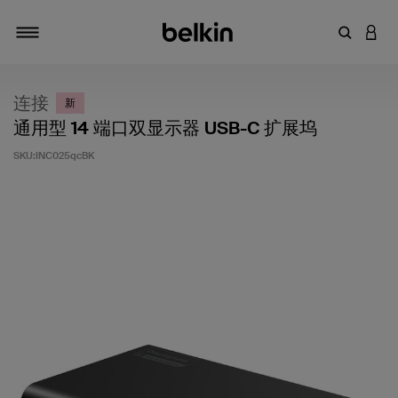
输入关键
登录
切换导航
连接
新
通用型 14 端口双显示器 USB-C 扩展坞
SKU:
INC025qcBK
客户评价 5 分（满分 5 分）