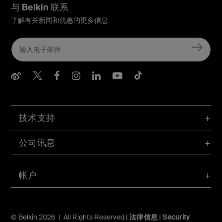
与 Belkin 联系
了解有关新闻和优惠的更多信息
Belkin Weibo
Belkin Twitter
Belkin Facebook
Belkin Instagram
Belkin LInkedIn
Belkin Youtube
Belkin TikTo
技术支持
公司讯息
帐户
© Belkin 2026 | All Rights Reserved |
法律信息
|
Security