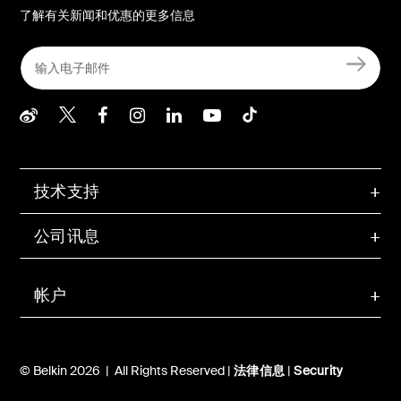
了解有关新闻和优惠的更多信息
Belkin Weibo
Belkin Twitter
Belkin Facebook
Belkin Instagram
Belkin LInkedIn
Belkin Youtube
Belkin TikTo
技术支持
公司讯息
帐户
© Belkin 2026 | All Rights Reserved |
法律信息
|
Security