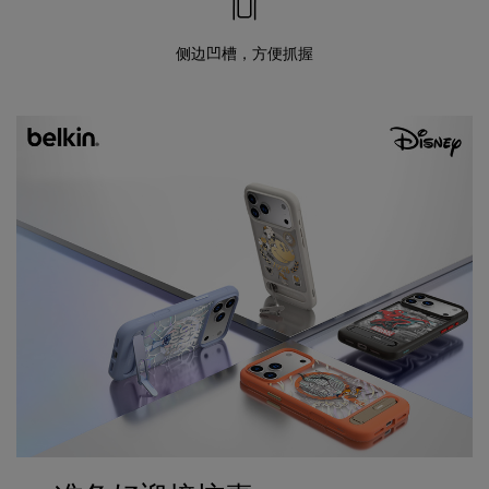
侧边凹槽，方便抓握