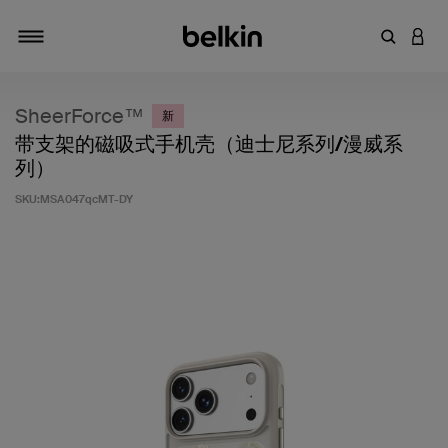
输入关键
登录
切换导航
SheerForce™
新
带支架的磁吸式手机壳（迪士尼系列/漫威系
列）
SKU:
MSA047qcMT-DY
客户评价 4.6 分（满分 5 分）