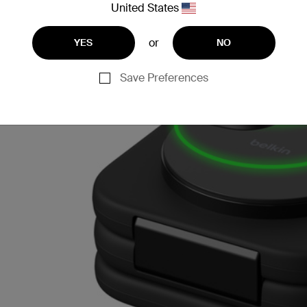
United States
or
YES
NO
Save Preferences