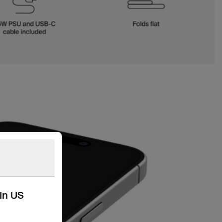
kin US