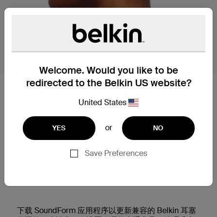
Welcome. Would you like to be
redirected to the Belkin US website?
感受音乐的律动
United States
您将在长达 35 小时的总播放时间中保持音乐不间
断，并享受在任何智能手机上的快速连接，包括适用
于 Android 的 Google Fast Pair。 采用带多点连接的
or
YES
NO
蓝牙® 芯片组，您可以在手机、平板电脑和笔记本电
脑之间无缝切换，在工作或娱乐期间绝不会错过任何
Save Preferences
电话或通知。 最后的润色来自我们免费的
SoundForm 应用程序，允许您通过自定义 EQ 设置拨
入您喜欢的声学体验。
下载 SoundForm 应用程序以更新兼容的 Belkin 耳塞