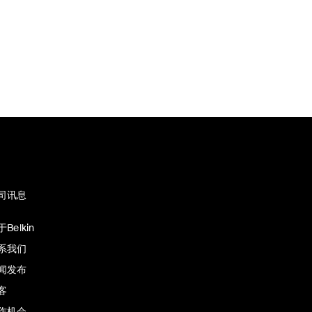
司讯息
Belkin
系我们
闻发布
客
作机会