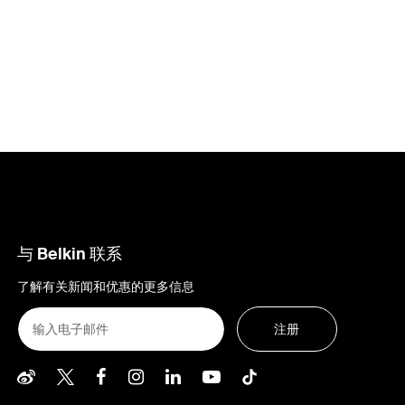
与 Belkin 联系
了解有关新闻和优惠的更多信息
注册
Belkin Weibo
Belkin Twitter
Belkin Facebook
Belkin Instagram
Belkin LInkedIn
Belkin Youtube
Belkin TikTo