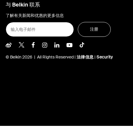
与 Belkin 联系
了解有关新闻和优惠的更多信息
注册
Belkin Weibo
Belkin Twitter
Belkin Facebook
Belkin Instagram
Belkin LInkedIn
Belkin Youtube
Belkin TikTo
© Belkin 2026 | All Rights Reserved |
法律信息
|
Security