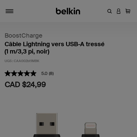
Entrez un mot
CONNEXI
Panie
Activer/désactiver la navigation
BoostCharge
Câble Lightning vers USB-A tressé
(1 m/3,3 pi, noir)
UGS :
CAA002bt1MBK
5 sur 5 (avis clients)
5.0
(8)
5.0
étoiles
CAD $24,99
sur
5
,
valeur
de
note
moyenne.
Read
8
Reviews.
Lien