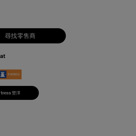
尋找零售商
at
rtress 豐澤