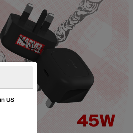
kin US