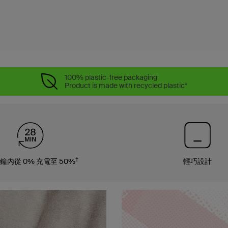
100% plastic-free packaging
Product is made with recycled plastic*
†
分鐘內從 0% 充電至 50%
輕巧設計