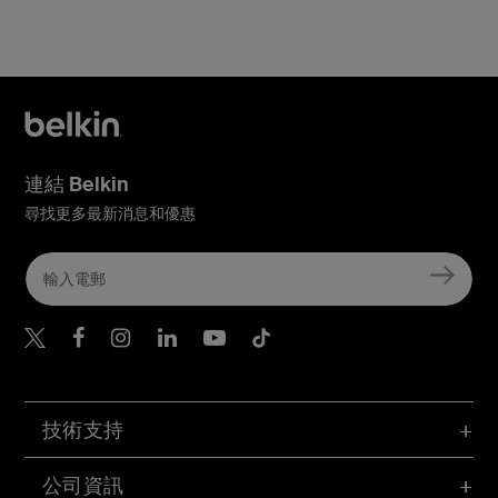
連結 Belkin
尋找更多最新消息和優惠
Belkin Twitter
Belkin Hong Kong Faceboo
Belkin Instagram
Belkin Hong Kong Lin
Belkin Youtube
Belkin TikTok
技術支持
公司資訊