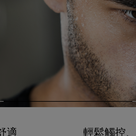
舒適
輕鬆觸控