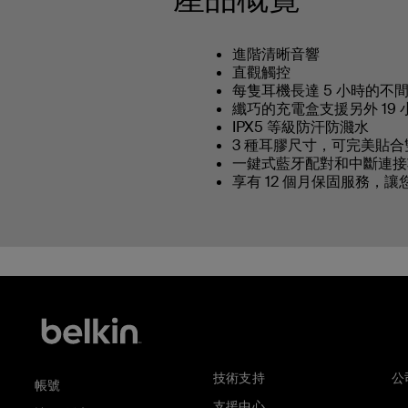
進階清晰音響
直觀觸控
每隻耳機長達 5 小時的不
纖巧的充電盒支援另外 19
IPX5 等級防汗防濺水
3 種耳膠尺寸，可完美貼合
一鍵式藍牙配對和中斷連接
享有 12 個月保固服務，
技術支持
公
帳號
支援中心