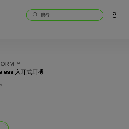
登入您的
FORM™
ireless 入耳式耳機
3.6 
H