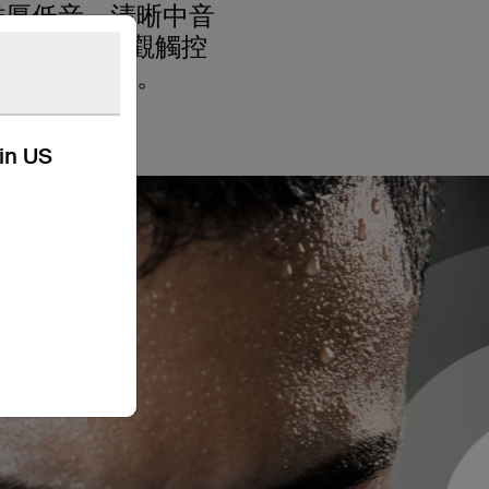
雄厚低音、清晰中音
外界干擾。直觀觸控
隨時隨地播放。
kin US