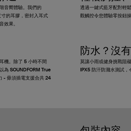
階音嚮體驗。我們的
透過一鍵式藍牙配對輕鬆連接 
備三種尺寸的耳膠，密封入耳式
觀觸控令您體驗零按鈕
音效果。
防水？沒
機。除了 5 小時不間
莫讓小雨或健身挑戰阻
SOUNDFORM True
IPX5 防汗防濺水測試
電力 - 毋須插電支援合共 24
包裝內容