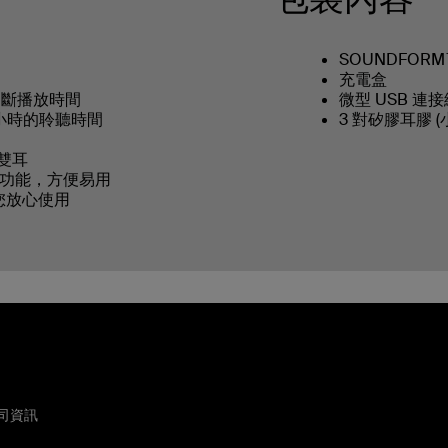
SOUNDFORM™
充電盒
間斷播放時間
微型 USB 連接
 小時的聆聽時間
3 對矽膠耳膠 (
雙耳
功能，方便易用
讓您放心使用
司資訊