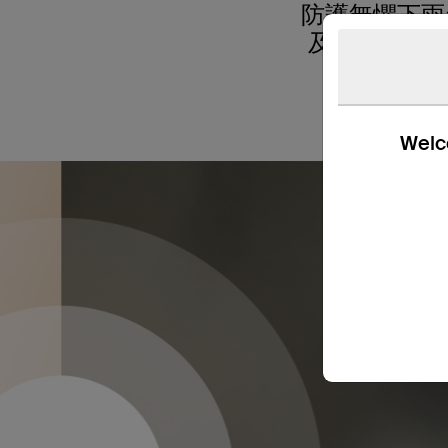
防護無懼下雨
及高音——
加上一鍵
Welco