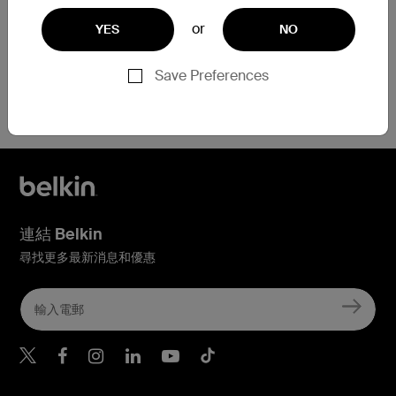
or
YES
NO
Save Preferences
需要協助？
點擊此處
連結 Belkin
尋找更多最新消息和優惠
Belkin Twitter
Belkin Hong Kong Faceboo
Belkin Instagram
Belkin Hong Kong Lin
Belkin Youtube
Belkin TikTok