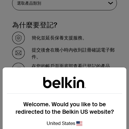
為什麼要登記?
簡化並延長保養支援服務。
提交後會在幾小時內收到註冊確認電子郵
件。
在您的帳戶頁面底部查看已登記的產品
的。
需要在保養期內更換產品嗎？
Welcome. Would you like to be
請在此完成保養更換申請表，我們的支援團
隊會盡快與您聯繫，並告知接下來的步驟。
redirected to the Belkin US website?
United States
提交保養更換申請