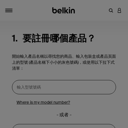
輸入關鍵
登入
切換瀏覽方式
1.
要註冊哪個產品？
開始輸入產品名稱以尋找您的商品、輸入包裝盒或產品頁面
上的型號 (產品名稱下小小的灰色號碼)，或使用以下拉下式
清單：
Where is my model number?
- 或者 -