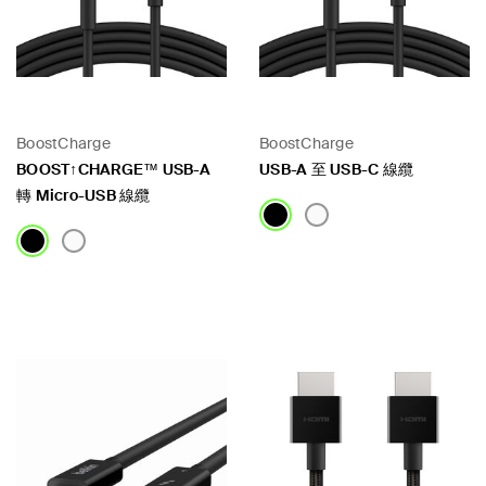
BoostCharge
BoostCharge
BOOST↑CHARGE™ USB-A
USB-A 至 USB-C 線纜
轉 Micro-USB 線纜
Price:
Price: