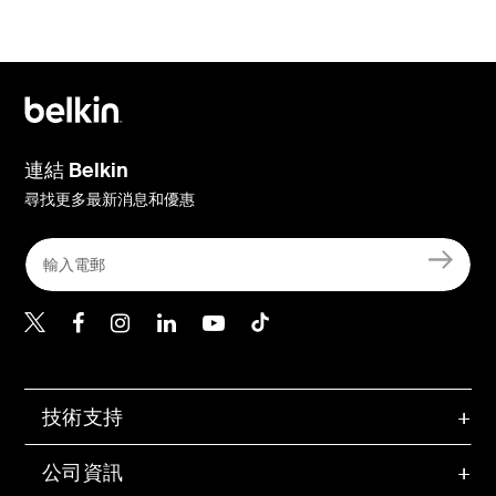
連結 Belkin
尋找更多最新消息和優惠
Belkin Twitter
Belkin Hong Kong Faceboo
Belkin Instagram
Belkin Hong Kong Lin
Belkin Youtube
Belkin TikTok
技術支持
公司資訊