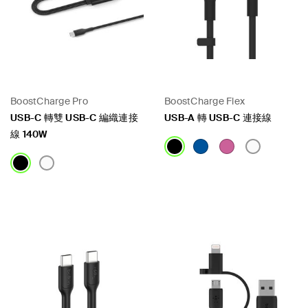
BoostCharge Pro
BoostCharge Flex
USB-C 轉雙 USB-C 編織連接
USB-A 轉 USB-C 連接線
線 140W
Price:
Price: