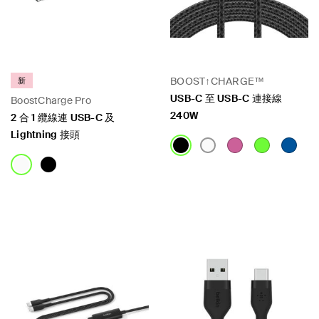
BOOST↑CHARGE™
新
USB-C 至 USB-C 連接線
BoostCharge Pro
240W
2 合 1 纜線連 USB-C 及
Lightning 接頭
Price:
Price: