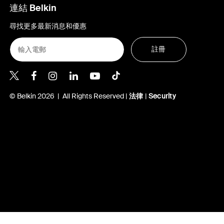
連結 Belkin
尋找更多最新消息和優惠
註冊
Belkin Twitter
Belkin Hong Kong Facebook
Belkin Instagram
Belkin Hong Kong Lin
Belkin Youtube
Belkin TikTok
© Belkin 2026 | All Rights Reserved |
法律
|
Security