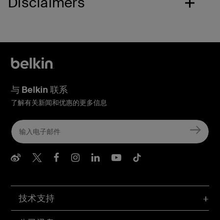
Disclaimers
与 Belkin 联系
了解有关新闻和优惠的更多信息
Belkin Weibo
Belkin Twitter
Belkin Facebook
Belkin Instagram
Belkin LInkedIn
Belkin Youtube
Belkin TikTo
技术支持