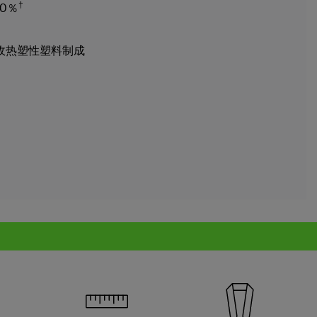
†
50％
回收热塑性塑料制成