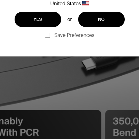
United States
or
YES
NO
Save Preferences