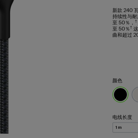
新款 240 瓦
持续性与耐用性
†
至 50％，
†
至 50％
这
曲和超过 2
颜色
已选择
电线长度
1 m