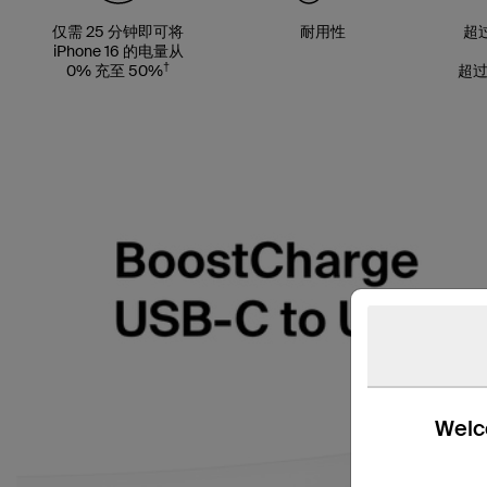
仅需 25 分钟即可将
耐用性
超过
iPhone 16 的电量从
†
0% 充至 50%
超过
Welco