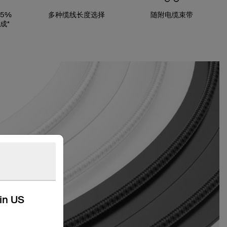
5%
多种缆线长度选择
随附电缆束带
成*
kin US