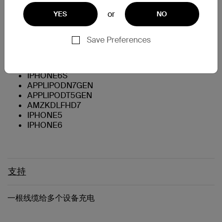
Galaxy S7
or
YES
NO
Galaxy S7 edge
IPHONE6PLUS
AMZKDLPW
Save Preferences
IPHONE6SPLUS
AMZKDLFHD89
AMZKDLT
IPHONE6S
APPLIPODN7GEN
APPLIPODT5GEN
AMZKDLFHD7
IPHONE5
IPHONE6
支持
一根线缆给多个设备充电