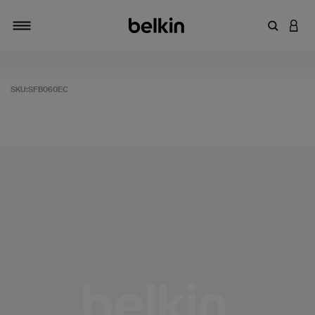
输入关键
登录
切换导航
SKU:
SFB060EC
客户评价 4.6 分（满分 5 分）