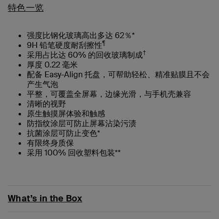
特色一览
强度比钢化玻璃高出多达 62％*
¶
9H 铅笔硬度耐刮擦性
†
采用占比达 60% 的回收玻璃制成
厚度 0.22 毫米
配备 Easy-Align 托盘，可帮助轻松、精准贴膜且不会
产生气泡
平整，可覆盖全屏幕，边缘光滑，与手机壳兼容
清晰的视野
原生触摸屏体验和触感
防指纹涂层可防止屏幕沾染污渍
抗菌涂层可防止变色*
有限终身质保
采用 100% 回收塑料包装**
What’s in the Box