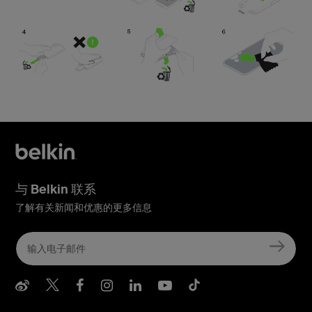
与 Belkin 联系
了解有关新闻和优惠的更多信息
Belkin Weibo
Belkin Twitter
Belkin Facebook
Belkin Instagram
Belkin LInkedIn
Belkin Youtube
Belkin TikTo