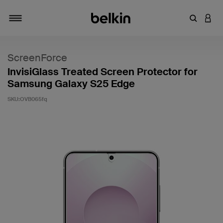
输入关键
登录
切换导航
ScreenForce
InvisiGlass Treated Screen Protector for
Samsung Galaxy S25 Edge
SKU:
OVB065fq
客户评价 4.2 分（满分 5 分）