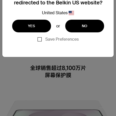
redirected to the Belkin US website?
United States
or
YES
NO
Save Preferences