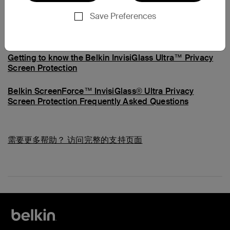
Save Preferences
常见问题
Getting to know the Belkin InvisiGlass Ultra™ Privacy
Screen Protection
Belkin ScreenForce™ InvisiGlass® Ultra Privacy
Screen Protection Frequently Asked Questions
需要更多帮助？
访问完整的支持页面