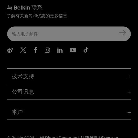
与 Belkin 联系
了解有关新闻和优惠的更多信息
Belkin Weibo
Belkin Twitter
Belkin Facebook
Belkin Instagram
Belkin LInkedIn
Belkin Youtube
Belkin TikTo
技术支持
公司讯息
帐户
© Belkin 2026 | All Rights Reserved |
法律信息
|
Security